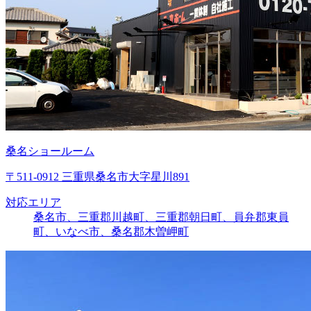
桑名ショールーム
〒511-0912 三重県桑名市大字星川891
対応エリア
桑名市、三重郡川越町、三重郡朝日町、員弁郡東員
町、いなべ市、桑名郡木曽岬町