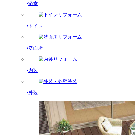
浴室
トイレ
洗面所
内装
外装